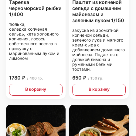
Тарелка
Паштет из копченой
черноморской рыбки
сельди с домашним
1/400
майонезом и
зеленым луком 1/150
тюлька,
селедка,копченая
закуска из ароматной
сельдь, кета холодного
копченой сельди,
копчения, лосось
зеленого лука и мягкого
собственного посола в
крем-сыра с
прикуску с
добавлением домашнего
маринованным луком и
майонеза. Подается с
лимоном
долькой лимона и
румяными белыми
тостами.
1780 ₽
650 ₽
/ 400 гр.
/ 150 гр.
В корзину
В корзину