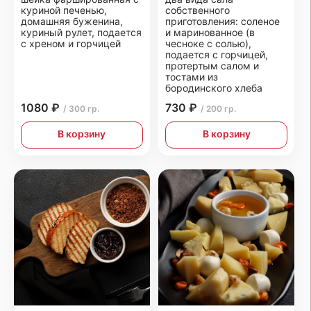
куриной печенью,
собственного
домашняя буженина,
приготовления: соленое
куриный рулет, подается
и маринованное (в
с хреном и горчицей
чесноке с солью),
подается с горчицей,
протертым салом и
тостами из
бородинского хлеба
1080 ₽
730 ₽
/ 300 гр.
/ 200 гр.
В корзину
В корзину