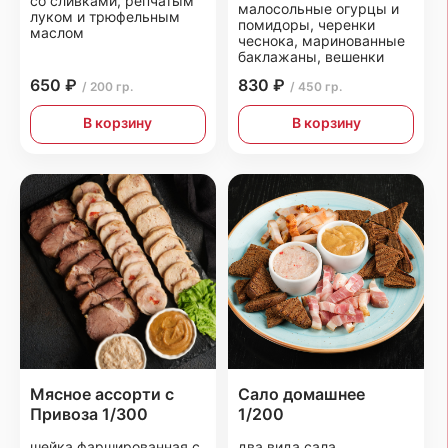
со сливками, репчатым
малосольные огурцы и
луком и трюфельным
помидоры, черенки
маслом
чеснока, маринованные
баклажаны, вешенки
650 ₽
830 ₽
/ 200 гр.
/ 450 гр.
В корзину
В корзину
Мясное ассорти с
Сало домашнее
Привоза 1/300
1/200
шейка фаршированная с
два вида сала