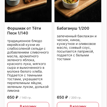
Форшмак от Тёти
Бабагануш 1/200
Песи 1/140
запеченный баклажан и
чеснок, кинза,
традиционное блюдо
кунжутное и оливковое
еврейской кухни из
масло, соевый соус,
слабосоленой сельди с
посыпается паприкой,
добавлением сливочного
подается с белыми
масла, ароматного
тостами
зеленого яблока,
красного лука, мягкого
сыра и вымоченного в
молоке белого хлеба.
Подается с темными
тостами, украшается
перепелиным яйцом,
зеленым луком, долькой
лимона
650 ₽
650 ₽
/ 140 гр.
/ 200 гр.
В корзину
В корзину