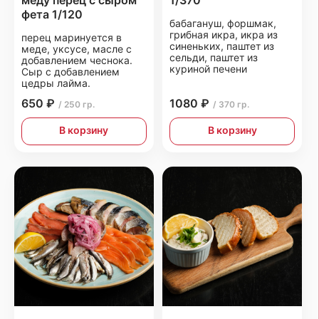
меду перец с сыром
1/370
фета 1/120
бабагануш, форшмак,
грибная икра, икра из
перец маринуется в
синеньких, паштет из
меде, уксусе, масле с
сельди, паштет из
добавлением чеснока.
куриной печени
Сыр с добавлением
цедры лайма.
650 ₽
1080 ₽
/ 250 гр.
/ 370 гр.
В корзину
В корзину