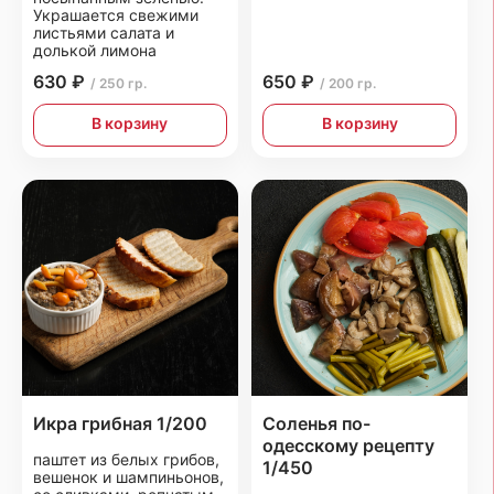
Украшается свежими
листьями салата и
долькой лимона
630 ₽
650 ₽
/ 250 гр.
/ 200 гр.
В корзину
В корзину
Икра грибная 1/200
Соленья по-
одесскому рецепту
паштет из белых грибов,
1/450
вешенок и шампиньонов,