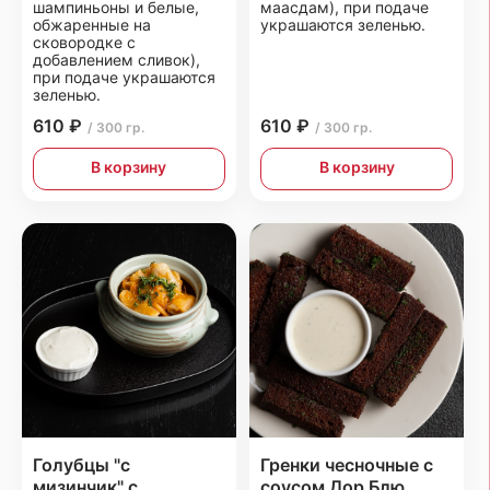
шампиньоны и белые,
маасдам), при подаче
обжаренные на
украшаются зеленью.
сковородке с
добавлением сливок),
при подаче украшаются
зеленью.
610 ₽
610 ₽
/ 300 гр.
/ 300 гр.
В корзину
В корзину
Голубцы "с
Гренки чесночные с
мизинчик" с
соусом Дор Блю