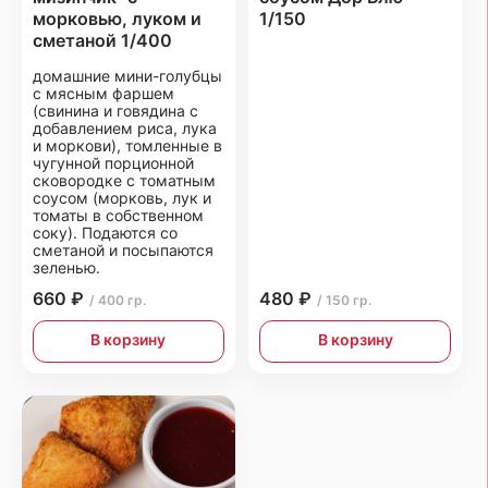
морковью, луком и
1/150
сметаной 1/400
домашние мини-голубцы
с мясным фаршем
(свинина и говядина с
добавлением риса, лука
и моркови), томленные в
чугунной порционной
сковородке с томатным
соусом (морковь, лук и
томаты в собственном
соку). Подаются со
сметаной и посыпаются
зеленью.
660 ₽
480 ₽
/ 400 гр.
/ 150 гр.
В корзину
В корзину