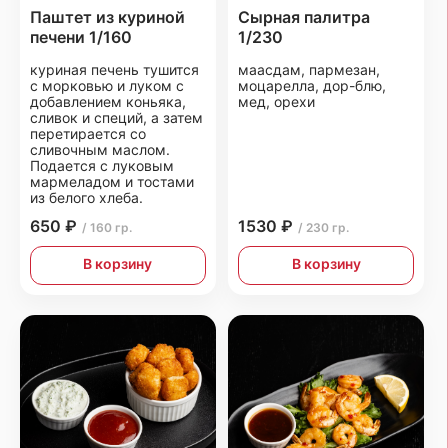
Паштет из куриной
Сырная палитра
печени 1/160
1/230
куриная печень тушится
маасдам, пармезан,
с морковью и луком с
моцарелла, дор-блю,
добавлением коньяка,
мед, орехи
сливок и специй, а затем
перетирается со
сливочным маслом.
Подается с луковым
мармеладом и тостами
из белого хлеба.
650 ₽
1530 ₽
/ 160 гр.
/ 230 гр.
В корзину
В корзину