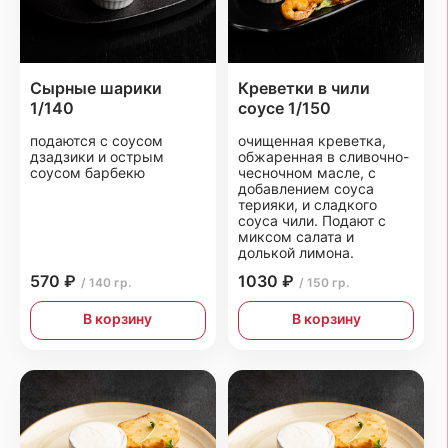
Сырные шарики
Креветки в чили
1/140
соусе 1/150
подаются с соусом
очищенная креветка,
дзадзики и острым
обжаренная в сливочно-
соусом барбекю
чесночном масле, с
добавлением соуса
терияки, и сладкого
соуса чили. Подают с
миксом салата и
долькой лимона.
570 ₽
1030 ₽
/ 140 гр.
/ 150 гр.
В корзину
В корзину