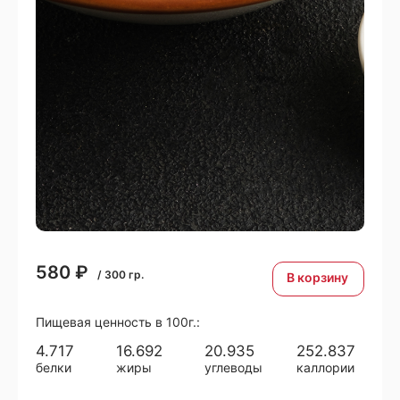
580
₽
/
300
гр.
В корзину
Пищевая ценность в 100г.:
4.717
16.692
20.935
252.837
белки
жиры
углеводы
каллории