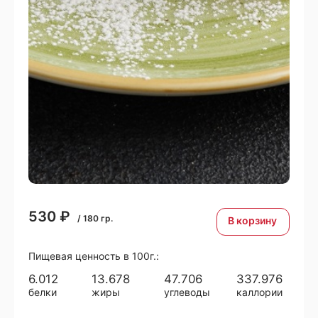
530
₽
/
180
гр.
В корзину
Пищевая ценность в 100г.:
6.012
13.678
47.706
337.976
белки
жиры
углеводы
каллории